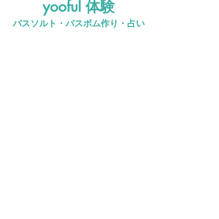
yooful 体験
バスソルト・バスボム作り・占い
島の自然を感じる
​月と海のリトリート