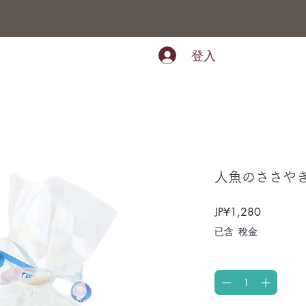
登入
人魚のささやき
價
JP¥1,280
格
已含 稅金
數量
*