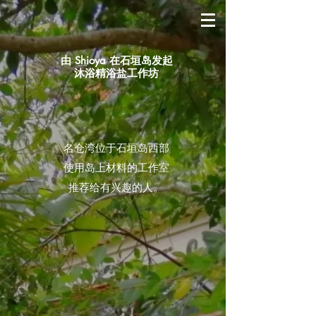
由 Shioya 在石垣岛发起
沐浴精浴盐工作坊
名仓湾位于石垣岛西部
使用岛上材料的工作室
推荐给有兴趣的人。